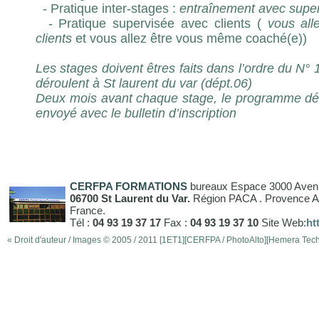
- Pratique inter-stages :
entraînement avec super
- Pratique supervisée avec clients (
vous all
clients
et vous allez être vous même coaché(e))
Les stages doivent êtres faits dans l’ordre du N° 1
déroulent à St laurent du var (dépt.06)
Deux mois avant chaque stage, le programme dét
envoyé avec le bulletin d’inscription
CERFPA FORMATIONS
bureaux Espace 3000 Aven
06700 St Laurent du Var.
Région PACA . Provence Al
France.
Tél :
04 93 19 37 17
Fax :
04 93 19 37 10
Site Web:
ht
« Droit d'auteur / Images © 2005 / 2011 [1ET1][CERFPA / PhotoAlto][Hemera Techn